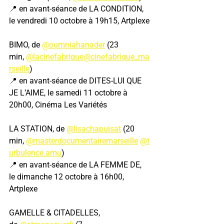
📍 en avant-séance de LA CONDITION, 
le vendredi 10 octobre à 19h15, Artplexe
BIMO, de 
@oumniahanader
 (23 
min, 
@lacinefabrique
@cinefabrique_ma
rseille
)
📍 en avant-séance de DITES-LUI QUE 
JE L’AIME, le samedi 11 octobre à 
20h00, Cinéma Les Variétés
LA STATION, de 
@lisachapuisat
 (20 
min, 
@masterdocumentairemarseille
@t
urbulence.amu
)
📍 en avant-séance de LA FEMME DE, 
le dimanche 12 octobre à 16h00, 
Artplexe
GAMELLE & CITADELLES, 