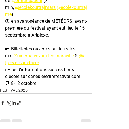
de 
@otmaneguerfi
 (7 
min, 
@ecolekourtrajmars
@ecolekourtraj
me
)
🕗 en avant-séance de MÉTÉORS, avant-
première du festival ayant eut lieu le 15 
septembre à Artplexe.
🎫 Billetteries ouvertes sur les sites 
des 
@cinemalesvarietes.marseille
 & 
@ar
tplexe_canebiere
ℹ️ Plus d’informations sur ces films 
d’école sur 
canebierefilmfestival.com
📆 8-12 octobre
FESTIVAL 2025